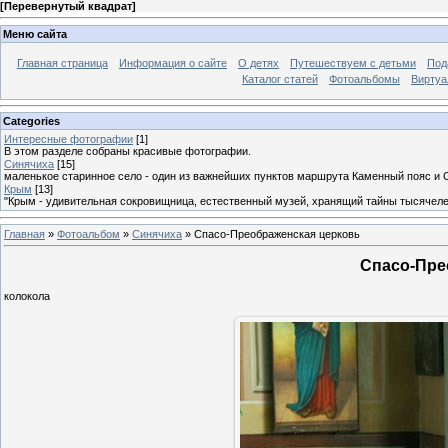
[
Перевернутый квадрат
]
Меню сайта
Главная страница
Информация о сайте
О детях
Путешествуем с детьми
Под
Каталог статей
Фотоальбомы
Виртуа
Categories
Интересные фотографии
[1]
В этом разделе собраны красивые фотографии.
Синячиха
[15]
маленькое старинное село - один из важнейших пунктов маршрута Каменный пояс и 
Крым
[13]
"Крым - удивительная сокровищница, естественный музей, хранящий тайны тысячеле
Главная
»
Фотоальбом
»
Синячиха
» Спасо-Преображенская церковь
Спасо-Пре
колокола