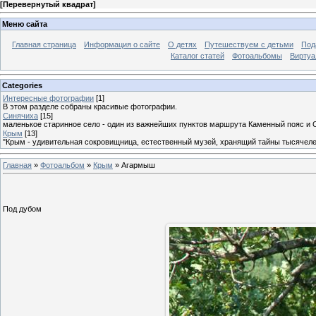
[
Перевернутый квадрат
]
Меню сайта
Главная страница
Информация о сайте
О детях
Путешествуем с детьми
Под
Каталог статей
Фотоальбомы
Виртуа
Categories
Интересные фотографии
[1]
В этом разделе собраны красивые фотографии.
Синячиха
[15]
маленькое старинное село - один из важнейших пунктов маршрута Каменный пояс и 
Крым
[13]
"Крым - удивительная сокровищница, естественный музей, хранящий тайны тысячеле
Главная
»
Фотоальбом
»
Крым
» Агармыш
Под дубом