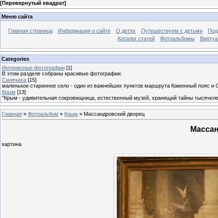
[
Перевернутый квадрат
]
Меню сайта
Главная страница
Информация о сайте
О детях
Путешествуем с детьми
Под
Каталог статей
Фотоальбомы
Виртуа
Categories
Интересные фотографии
[1]
В этом разделе собраны красивые фотографии.
Синячиха
[15]
маленькое старинное село - один из важнейших пунктов маршрута Каменный пояс и 
Крым
[13]
"Крым - удивительная сокровищница, естественный музей, хранящий тайны тысячеле
Главная
»
Фотоальбом
»
Крым
» Массандровский дворец
Массан
картина