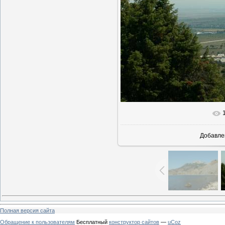
Добавле
Полная версия сайта
Обращение к пользователям
Бесплатный
конструктор сайтов
—
uCoz