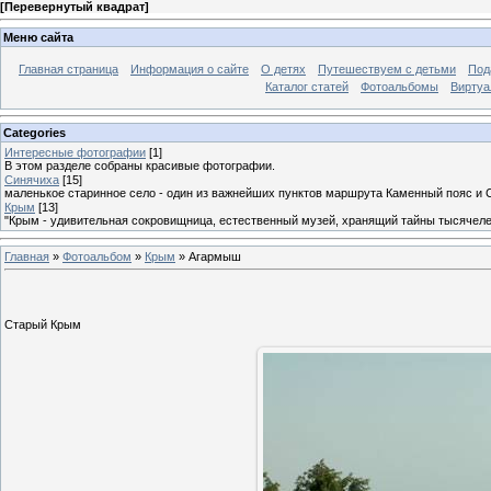
[
Перевернутый квадрат
]
Меню сайта
Главная страница
Информация о сайте
О детях
Путешествуем с детьми
Под
Каталог статей
Фотоальбомы
Виртуа
Categories
Интересные фотографии
[1]
В этом разделе собраны красивые фотографии.
Синячиха
[15]
маленькое старинное село - один из важнейших пунктов маршрута Каменный пояс и 
Крым
[13]
"Крым - удивительная сокровищница, естественный музей, хранящий тайны тысячеле
Главная
»
Фотоальбом
»
Крым
» Агармыш
Старый Крым