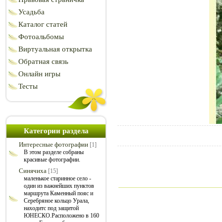
Усадьба
Каталог статей
Фотоальбомы
Виртуальная открытка
Обратная связь
Онлайн игры
Тесты
Категории раздела
Интересные фотографии
[1]
В этом разделе собраны
красивые фотографии.
Синячиха
[15]
маленькое старинное село -
один из важнейших пунктов
маршрута Каменный пояс и
Серебряное кольцо Урала,
находитс под защитой
ЮНЕСКО.Расположено в 160