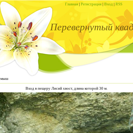
Главная
|
Регистрация
|
Вход
|
RSS
Перевернутый ква
рмыш
Вход в пещеру Лисий хвост, длина которой 30 м.