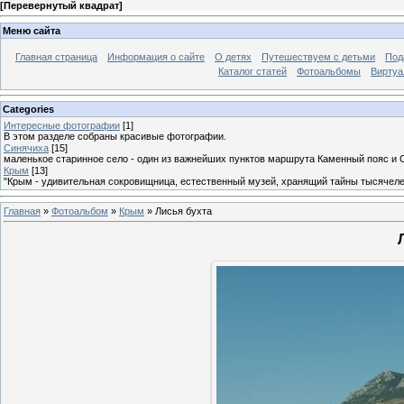
[
Перевернутый квадрат
]
Меню сайта
Главная страница
Информация о сайте
О детях
Путешествуем с детьми
Под
Каталог статей
Фотоальбомы
Виртуа
Categories
Интересные фотографии
[1]
В этом разделе собраны красивые фотографии.
Синячиха
[15]
маленькое старинное село - один из важнейших пунктов маршрута Каменный пояс и 
Крым
[13]
"Крым - удивительная сокровищница, естественный музей, хранящий тайны тысячеле
Главная
»
Фотоальбом
»
Крым
» Лисья бухта