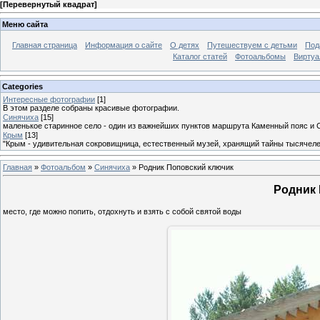
[
Перевернутый квадрат
]
Меню сайта
Главная страница
Информация о сайте
О детях
Путешествуем с детьми
Под
Каталог статей
Фотоальбомы
Виртуа
Categories
Интересные фотографии
[1]
В этом разделе собраны красивые фотографии.
Синячиха
[15]
маленькое старинное село - один из важнейших пунктов маршрута Каменный пояс и 
Крым
[13]
"Крым - удивительная сокровищница, естественный музей, хранящий тайны тысячеле
Главная
»
Фотоальбом
»
Синячиха
» Родник Поповский ключик
Родник
место, где можно попить, отдохнуть и взять с собой святой воды