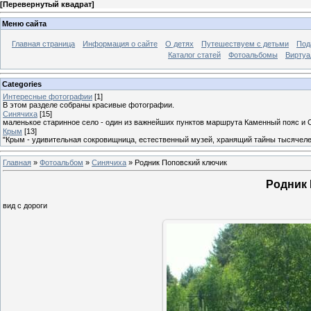
[
Перевернутый квадрат
]
Меню сайта
Главная страница
Информация о сайте
О детях
Путешествуем с детьми
Под
Каталог статей
Фотоальбомы
Виртуа
Categories
Интересные фотографии
[1]
В этом разделе собраны красивые фотографии.
Синячиха
[15]
маленькое старинное село - один из важнейших пунктов маршрута Каменный пояс и 
Крым
[13]
"Крым - удивительная сокровищница, естественный музей, хранящий тайны тысячеле
Главная
»
Фотоальбом
»
Синячиха
» Родник Поповский ключик
Родник
вид с дороги